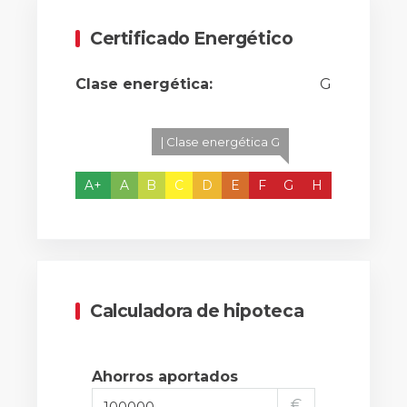
Certificado Energético
Clase energética:
G
| Clase energética G
A+
A
B
C
D
E
F
G
H
Calculadora de hipoteca
Ahorros aportados
€