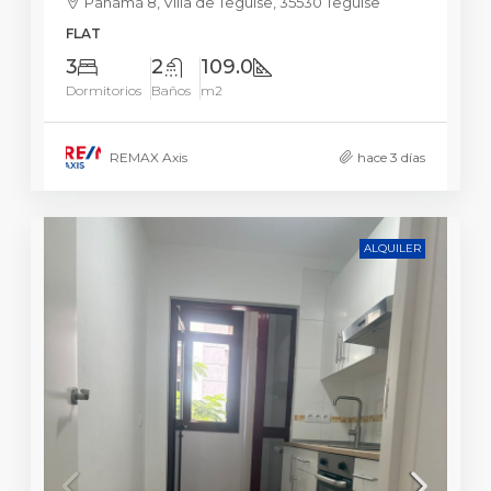
Panamá 8, Villa de Teguise, 35530 Teguise
FLAT
3
2
109.0
Dormitorios
Baños
m2
REMAX Axis
hace 3 días
ALQUILER