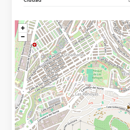
Ciudad
+
−