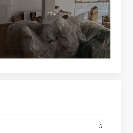
11+
G