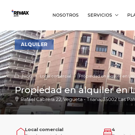
NOSOTROS
SERVICIOS
PL
ALQUILER
Inicio
Local comercial
Propiedad en alquiler en La
Propiedad en alquiler en 
Rafael Cabrera 22, Vegueta - Triana, 35002 Las Pa
Local comercial
4