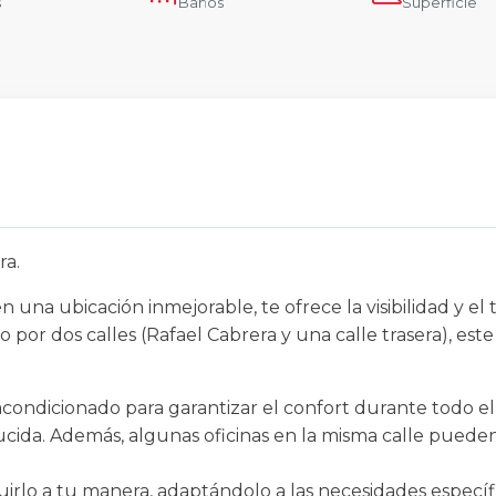
s
Baños
Superficie
ra.
n una ubicación inmejorable, te ofrece la visibilidad y e
so por dos calles (Rafael Cabrera y una calle trasera), es
 acondicionado para garantizar el confort durante todo e
cida. Además, algunas oficinas en la misma calle pueden
ibuirlo a tu manera, adaptándolo a las necesidades especí