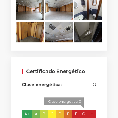
5+
Certificado Energético
Clase energética:
G
| Clase energética G
A+
A
B
C
D
E
F
G
H