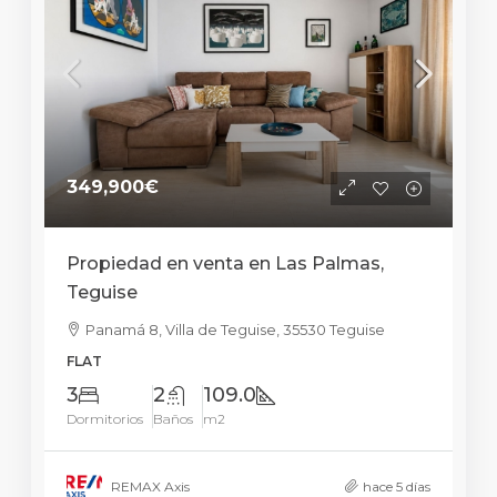
349,900€
Propiedad en venta en Las Palmas,
Teguise
Panamá 8, Villa de Teguise, 35530 Teguise
FLAT
3
2
109.0
Dormitorios
Baños
m2
REMAX Axis
hace 5 días