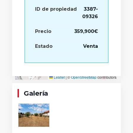
ID de propiedad
3387-
09326
Precio
359,900€
Estado
Venta
Leaflet
|
©
OpenStreetMap
contributors