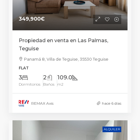
349,900€
Propiedad en venta en Las Palmas,
Teguise
Panamá 8, Villa de Teguise, 35530 Teguise
FLAT
3
2
109.0
Dormitorios
Baños
m2
REMAX Axis
hace 6 días
ALQUILER